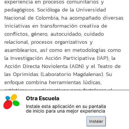
experiencia en procesos comunitarios y
pedagógicos. Socióloga de la Universidad
Nacional de Colombia, ha acompañado diversas
iniciativas en transformación creativa de
conflictos, género, autocuidado, cuidado
relacional, procesos organizativos y
asamblearios, así como en metodologías como
la Investigación Acción Participativa (IAP), la
Acción Directa Noviolenta (ADN) y el Teatro de
las Oprimidas (Laboratorio Magdalenas). Su
enfoque combina herramientas lúdicas,
artísticas y participativas para fortalecer el
tejido social y promover la construcción de paz.
Otra Escuela
X
Catalina cree profundamente en lo colectivo, en
Instale esta aplicación en su pantalla
de inicio para una mejor experiencia
que lo personal es político, y en la potencia de
las luchas dignas desde los territorios.
Instalar